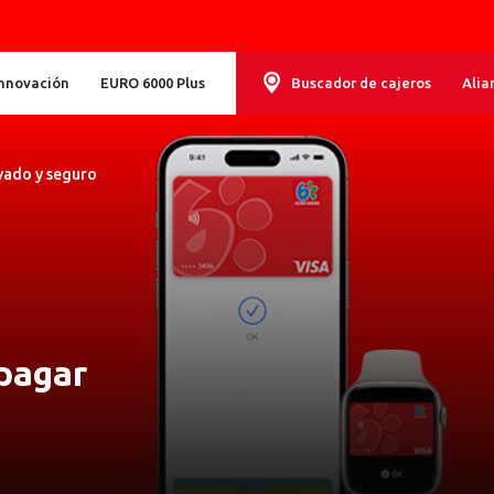
Innovación
EURO 6000 Plus
Buscador de cajeros
Alia
ivado y seguro
 pagar