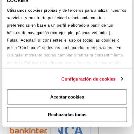
COOKIES
Utilizamos cookies propias y de terceros para analizar nuestros
servicios y mostrarte publicidad relacionada con tus
preferencias en base a un perfil elaborado a partir de tus
hábitos de navegación (por ejemplo, páginas visitadas).
Cofidís
CaixaBank
Pulsa "Aceptar" si consientes el uso de todas las cookies o
930286600 /
pulsa "Configurar" si deseas configurarlas o rechazarlas.
En
900670670
cualquier momento podrás cambiar o retirar tu consentimiento
desde la Política y Configuración de Cookies en nuestro sitio
web.
Para más información, consulta nuestra Política y
Configuración de cookies
Configuración de Cookies
aquí
.
Aceptar cookies
Cardtronics
Caja Ingenieros
900 223 500
902 200 888
Rechazarlas todas