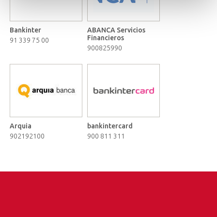
Bankinter
ABANCA Servicios
Financieros
91 339 75 00
900825990
Arquia
bankintercard
902192100
900 811 311