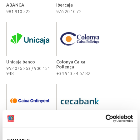
ABANCA
ibercaja
981 910 522
976 20 10 72
Unicaja banco
Colonya Caixa
Pollença
952 076 263 / 900 151
948
+34 913 34 67 82
Caixa Ontinyent
Cecabank
96 291 91 91
91 596 50 00